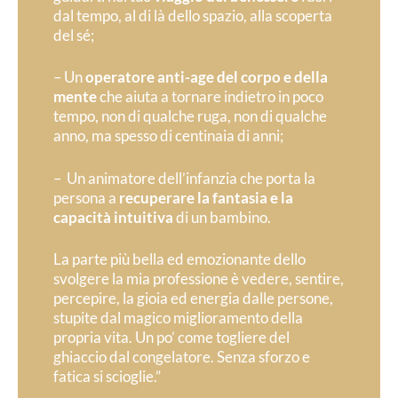
dal tempo, al di là dello spazio, alla scoperta
del sé;
– Un
operatore anti-age del corpo e della
mente
che aiuta a tornare indietro in poco
tempo, non di qualche ruga, non di qualche
anno, ma spesso di centinaia di anni;
– Un animatore dell’infanzia che porta la
persona a
recuperare la fantasia e la
capacità intuitiva
di un bambino.
L
a parte più bella ed emozionante dello
svolgere la mia professione è vedere, sentire,
percepire, la gioia ed energia dalle persone,
stupite dal magico miglioramento della
propria vita. Un po’ come togliere del
ghiaccio dal congelatore. Senza sforzo e
fatica si scioglie.”