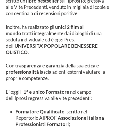
scritto un
libro bestseller
sull’Ipnosi Regressiva
alle Vite Precedenti, venduto in migliaia di copie e
con centinaia di recensioni positive.
Inoltre, ha realizzato gli
unici
2
film al
mondo
tratti integralmente dai dialoghi di una
seduta individuale ed è oggi Pres.
dell’
UNIVERSITA’ POPOLARE BENESSERE
OLISTICO
.
Con
trasparenza e garanzia
della sua
etica e
professionalità
lascia ad enti esterni valutare la
proprie competenze.
E’ oggi il
1° e unico Formatore
nel campo
dell’Ipnosi regressiva alle vite precedenti
:
Formatore Qualificato
iscritto nel
Repertorio AIPROF
Associazione Italiana
Professionisti Formatori
;