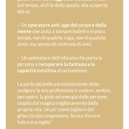
dal tempo, al di là dello spazio, alla scoperta
del sé;
– Un
operatore anti-age del corpo e della
mente
che aiuta a tornare indietro in poco
tempo, non di qualche ruga, non di qualche
anno, ma spesso di centinaia di anni;
– Un animatore dell’infanzia che porta la
persona a
recuperare la fantasia e la
capacità intuitiva
di un bambino.
L
a parte più bella ed emozionante dello
svolgere la mia professione è vedere, sentire,
percepire, la gioia ed energia dalle persone,
stupite dal magico miglioramento della
propria vita. Un po’ come togliere del
ghiaccio dal congelatore. Senza sforzo e
fatica si scioglie.”