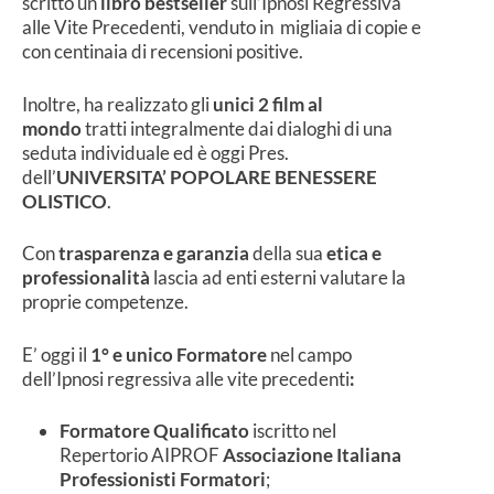
scritto un
libro bestseller
sull’Ipnosi Regressiva
alle Vite Precedenti, venduto in migliaia di copie e
con centinaia di recensioni positive.
Inoltre, ha realizzato gli
unici
2
film al
mondo
tratti integralmente dai dialoghi di una
seduta individuale ed è oggi Pres.
dell’
UNIVERSITA’ POPOLARE BENESSERE
OLISTICO
.
Con
trasparenza e garanzia
della sua
etica e
professionalità
lascia ad enti esterni valutare la
proprie competenze.
E’ oggi il
1° e unico Formatore
nel campo
dell’Ipnosi regressiva alle vite precedenti
:
Formatore Qualificato
iscritto nel
Repertorio AIPROF
Associazione Italiana
Professionisti Formatori
;